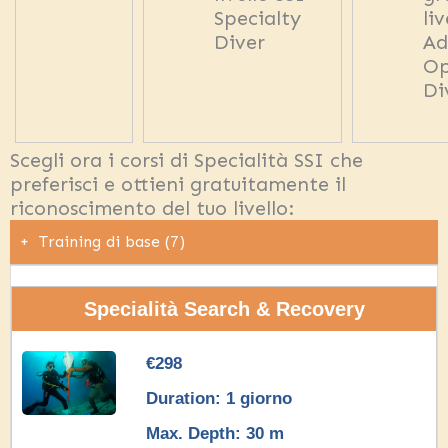
Specialty
liv
Diver
Ad
Op
Di
Scegli ora i corsi di Specialità SSI che
preferisci e ottieni gratuitamente il
riconoscimento del tuo livello:
+
Training di base (7)
Specialità Search & Recovery
€298
Duration: 1 giorno
Max. Depth: 30 m