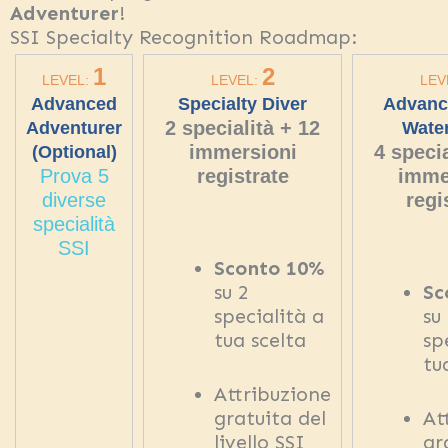
Adventurer
!
SSI Specialty Recognition Roadmap:
1
2
LEVEL:
LEVEL:
LEV
Advanced
Specialty Diver
Advanc
2 specialità + 12
Adventurer
Water
immersioni
4 specia
(Optional)
Prova 5
registrate
imme
diverse
regi
specialità
SSI
Sconto 10%
su 2
Sc
specialità a
su
tua scelta
sp
tu
Attribuzione
gratuita del
At
livello SSI
gr