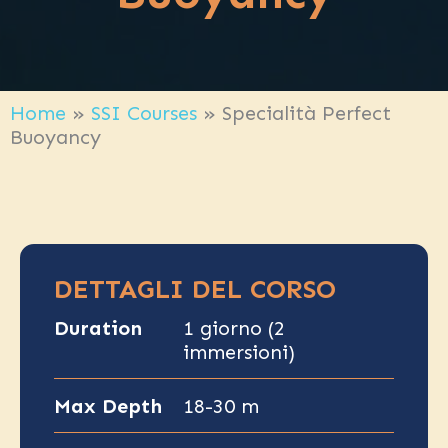
Home
»
SSI Courses
»
Specialità Perfect
Buoyancy
DETTAGLI DEL CORSO
Duration
1 giorno (2
immersioni)
Max Depth
18-30 m