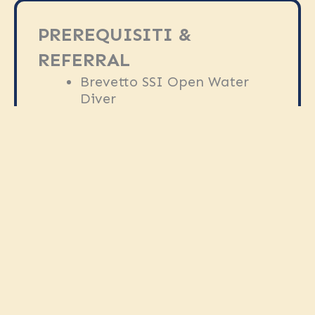
PREREQUISITI &
REFERRAL
Brevetto SSI Open Water
Diver
Età minima 10 anni
Certificato medico richiesto
all’iscrizione
INCLUSO
Accesso a materiale didattico
digitale SSI
Attrezzatura completa