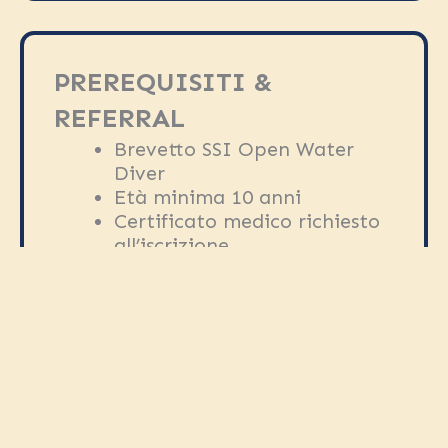
PREREQUISITI &
REFERRAL
Brevetto SSI Open Water
Diver
Età minima 10 anni
Certificato medico richiesto
all’iscrizione
Consigliata una giornata di
immersioni guidate
con
Camel prima di iniziare