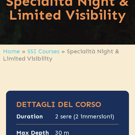
Specialità Night &
Limited Visibility
Home
»
SSI Courses
»
Specialità Night &
Limited Visibility
DETTAGLI DEL CORSO
Duration
2 sere (2 immersioni)
Max Depth
30 m