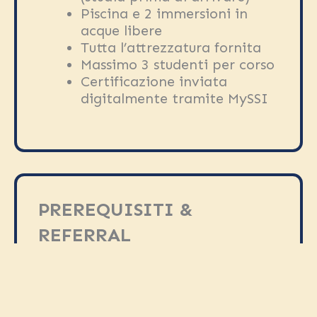
Piscina e 2 immersioni in
acque libere
Tutta l’attrezzatura fornita
Massimo 3 studenti per corso
Certificazione inviata
digitalmente tramite MySSI
PREREQUISITI &
REFERRAL
Brevetto SSI Open Water
Diver
Età minima 12 anni
Certificato medico richiesto