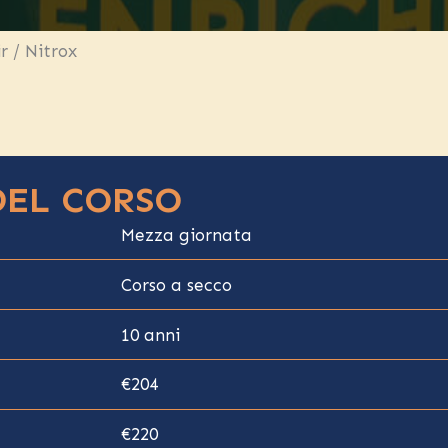
r / Nitrox
DEL CORSO
Mezza giornata
Corso a secco
10 anni
€204
€220