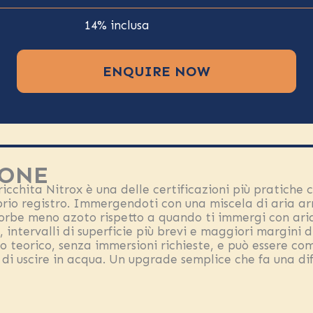
14% inclusa
ENQUIRE NOW
ONE
ricchita Nitrox è una delle certificazioni più pratiche
rio registro. Immergendoti con una miscela di aria arr
ssorbe meno azoto rispetto a quando ti immergi con ar
 intervalli di superficie più brevi e maggiori margini d
lo teorico, senza immersioni richieste, e può essere c
di uscire in acqua. Un upgrade semplice che fa una d