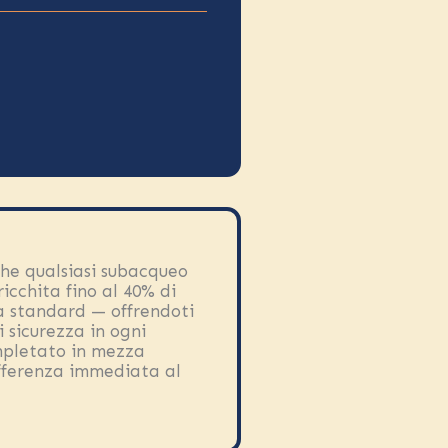
 che qualsiasi subacqueo
icchita fino al 40% di
ia standard — offrendoti
i sicurezza in ogni
ompletato in mezza
ifferenza immediata al