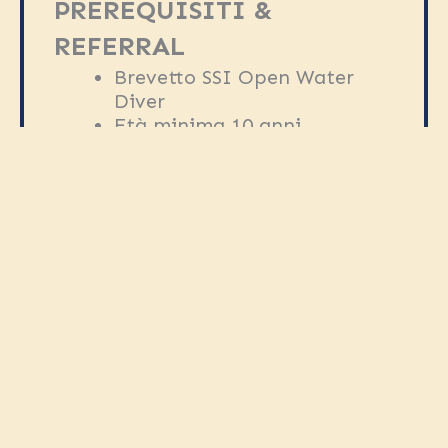
PREREQUISITI &
REFERRAL
Brevetto SSI Open Water
Diver
Età minima 10 anni
Certificato medico richiesto
all’iscrizione
INCLUSO
Accesso a materiale didattico
digitale SSI
Attrezzatura completa
2 immersioni in acque libere