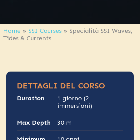
Home
»
SSI Courses
»
Specialità SSI Waves,
Tides & Currents
DETTAGLI DEL CORSO
Duration
1 giorno (2
immersioni)
Max Depth
30 m
Minimum
10 anni