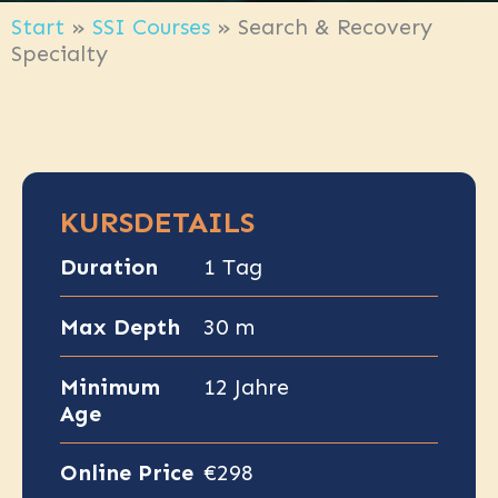
Start
»
SSI Courses
»
Search & Recovery
Specialty
KURSDETAILS
Duration
1 Tag
Max Depth
30 m
Minimum
12 Jahre
Age
Online Price
€298