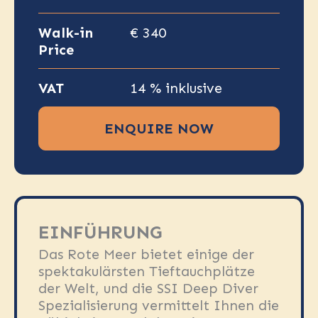
Walk-in
€ 340
Price
VAT
14 % inklusive
ENQUIRE NOW
EINFÜHRUNG
Das Rote Meer bietet einige der
spektakulärsten Tieftauchplätze
der Welt, und die SSI Deep Diver
Spezialisierung vermittelt Ihnen die