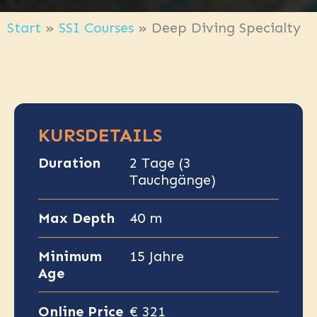
Start
»
SSI Courses
»
Deep Diving Specialty
KURSDETAILS
Duration
2 Tage (3
Tauchgänge)
Max Depth
40 m
Minimum
15 Jahre
Age
Online Price
€ 321