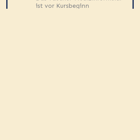
ist vor Kursbeginn
erforderlich
Vorzugsweise ein geführter
Tauchtag mit Camel vor
Kursstart
Vorzugsweise ein
geführter
Tauch
t
ag
mit Camel vor
Kursstart
INBEGRIFFEN
Zugang zu den digitalen SSI-
Lernmaterialien
Komplette Tauchausrüstung
4 Freiwassertauchgänge