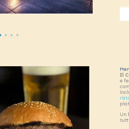
Men
Il 
e f
com
incl
ris
pia
Un 
tut