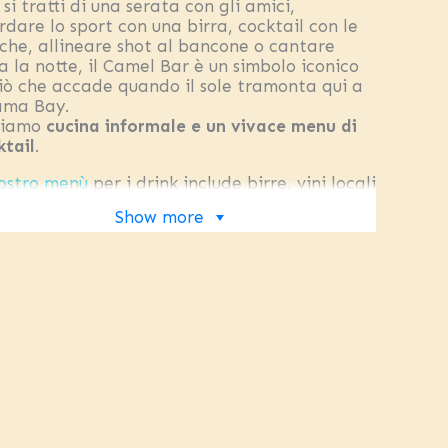
si tratti di una serata con gli amici,
rdare lo sport con una birra, cocktail con le
che, allineare shot al bancone o cantare
a la notte, il Camel Bar è un simbolo iconico
ciò che accade quando il sole tramonta qui a
ma Bay.
riamo
cucina informale e un vivace menu di
ktail
.
nostro menù
per i drink include birre, vini locali
portati, liquori importati, cocktail e shots.
Show more
ambi i menu sono offerti in tutti e tre i bar.
rtire dal 25 maggio 2018, tutti i punti di
toro del Camel hanno sospeso l’utilizzo delle
nucce di plastica!
Il Camel Bar fornisce solo
ucce di metallo riutilizzabili, su richiesta.