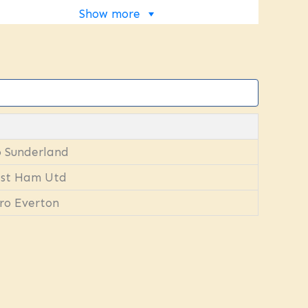
Show more
 Sunderland
est Ham Utd
ro Everton