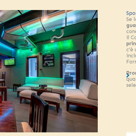
Spo
Se 
gua
con
il 
pri
c’è
inc
For
Pro
qua
sel