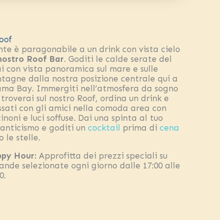
oof
nte è paragonabile a un drink con vista cielo
nostro Roof Bar
. Goditi le calde serate del
ai con vista panoramica sul mare e sulle
tagne dalla nostra posizione centrale qui a
ma Bay. Immergiti nell’atmosfera da sogno
troverai sul nostro Roof, ordina un drink e
assati con gli amici nella comoda area con
inoni e luci soffuse. Dai una spinta al tuo
anticismo e goditi un
cocktail
prima di
cena
o le stelle.
py Hour:
Approfitta dei prezzi speciali su
ande selezionate ogni giorno dalle 17:00 alle
0.