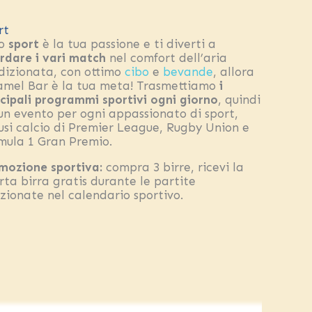
rt
lo
sport
è la tua passione e ti diverti a
rdare i vari match
nel comfort dell’aria
dizionata, con ottimo
cibo
e
bevande
, allora
Camel Bar è la tua meta! Trasmettiamo
i
ncipali programmi sportivi ogni giorno
, quindi
 un evento per ogni appassionato di sport,
lusi calcio di Premier League, Rugby Union e
mula 1 Gran Premio.
mozione sportiva:
compra 3 birre, ricevi la
rta birra gratis durante le partite
ezionate nel calendario sportivo.