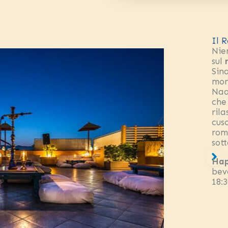
Il R
Nie
sul
Sin
mon
Naa
che 
ril
cusc
rom
sott
Hap
bev
18:3