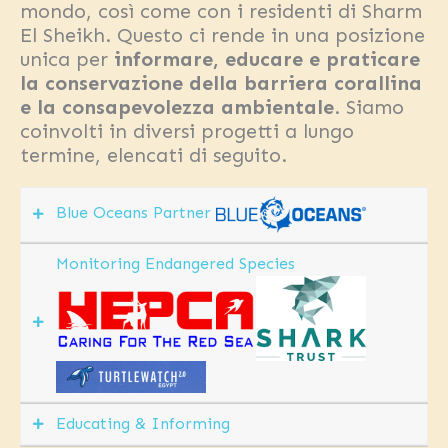
mondo, così come con i residenti di Sharm
El Sheikh. Questo ci rende in una posizione
unica per
informare, educare
e
praticare
la conservazione della barriera corallina
e la consapevolezza ambientale
. Siamo
coinvolti in diversi progetti a lungo
termine, elencati di seguito.
Blue Oceans Partner
Monitoring Endangered Species
Siamo un
partner SSI
Blue Oceans
e offriamo
l’intera
gamma di
Educating & Informing
specialità
I dati raccolti dai nostri istruttori e