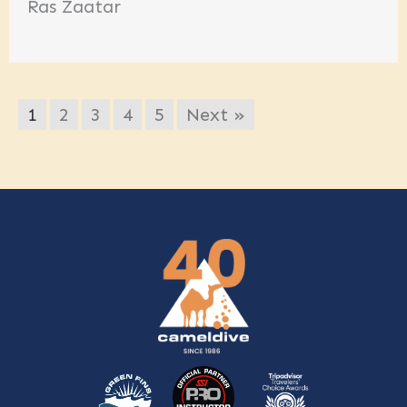
Ras Zaatar
1
2
3
4
5
Next »