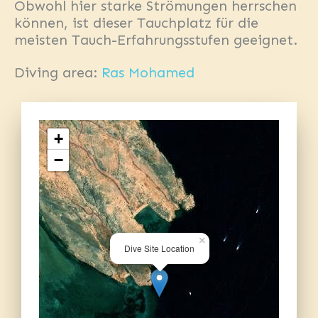
Obwohl hier starke Strömungen herrschen
können, ist dieser Tauchplatz für die
meisten Tauch-Erfahrungsstufen geeignet.
Diving area:
Ras Mohamed
+
−
×
Dive Site Location