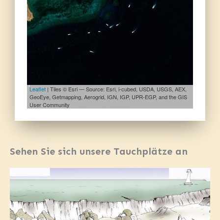
Leaflet
| Tiles © Esri — Source: Esri, i-cubed, USDA, USGS, AEX,
GeoEye, Getmapping, Aerogrid, IGN, IGP, UPR-EGP, and the GIS
User Community
Sehen Sie sich unsere Tauchplätze an