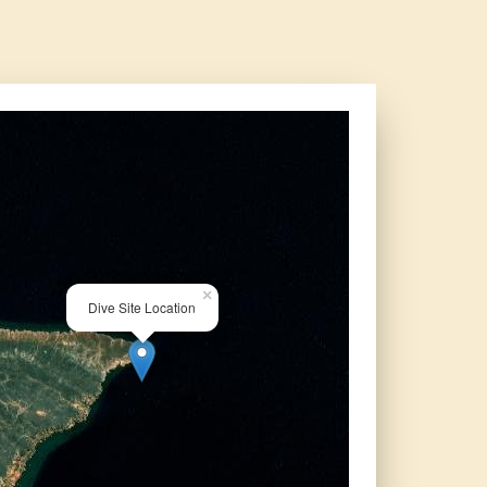
×
Dive Site Location