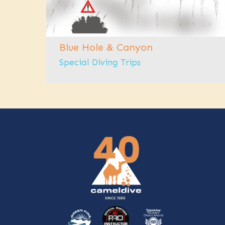
Blue Hole & Canyon
ikh
Special Diving Trips