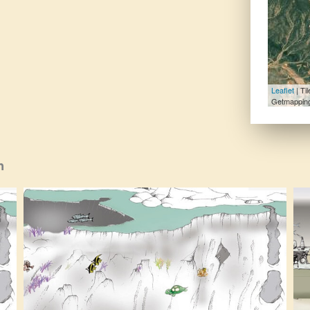
Leaflet
| Ti
Getmapping
n