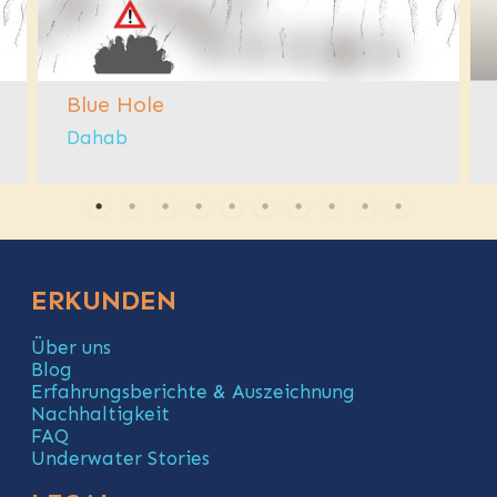
Blue Hole
Dahab
ERKUNDEN
Über uns
Blog
Erfahrungsberichte & Auszeichnung
Nachhaltigkeit
FAQ
Underwater Stories