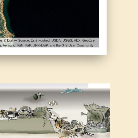
les © Esri — Source: Esri, i-cubed, USDA, USGS, AEX, GeoEye,
, Aerogrid, IGN, IGP, UPR-EGP, and the GIS User Community