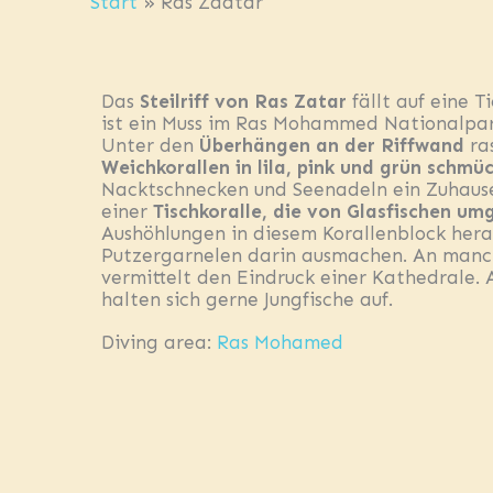
Start
»
Ras Zaatar
Das
Steilriff von Ras Zatar
fällt auf eine T
ist ein Muss im Ras Mohammed Nationalpar
Unter den
Überhängen an der Riffwand
ra
Weichkorallen in lila, pink und grün schmü
Nacktschnecken und Seenadeln ein Zuhause.
einer
Tischkoralle, die von Glasfischen um
Aushöhlungen in diesem Korallenblock her
Putzergarnelen darin ausmachen. An manche
vermittelt den Eindruck einer Kathedrale. 
halten sich gerne Jungfische auf.
Diving area:
Ras Mohamed