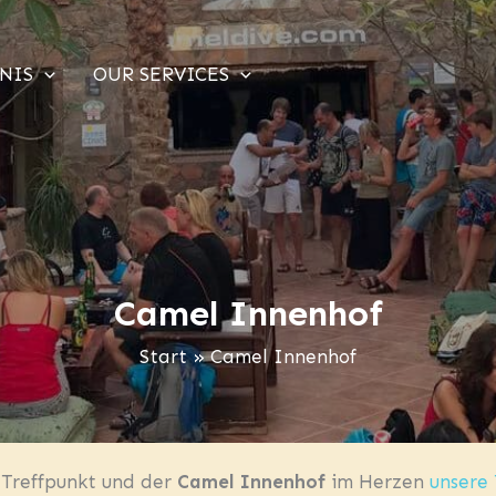
NIS
OUR SERVICES
Camel Innenhof
Start
Camel Innenhof
 Treffpunkt und der
Camel Innenhof
im Herzen
unsere