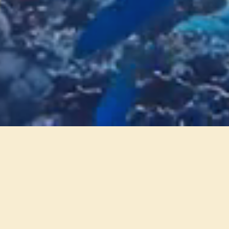
 de Camel
E 1986
o: un centro de buceo certificado por SSI, un
gar en el corazón de Naama Bay.