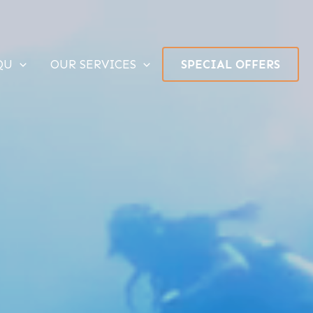
QU
OUR SERVICES
SPECIAL OFFERS