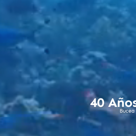
40 Años
Bucea 