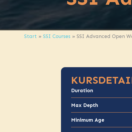
Start
»
SSI Courses
»
SSI Advanced Open W
KURSDETAI
Duration
Max Depth
Minimum Age