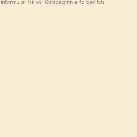
nformular ist vor Kursbeginn erforderlich
EN
italen SSI-Lernmaterialien
srüstung
hgänge
 Water Diver Zertifizierung
EGRIFFEN
etränke
hren