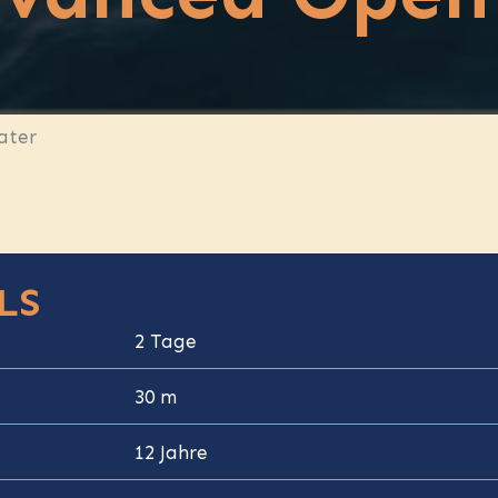
ater
LS
2 Tage
30 m
12 Jahre