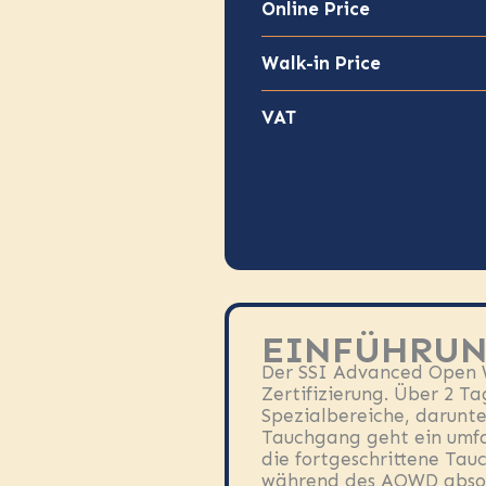
Online Price
Walk-in Price
VAT
EINFÜHRU
Der SSI Advanced Open Wa
Zertifizierung. Über 2 T
Spezialbereiche, darunte
Tauchgang geht ein umfas
die fortgeschrittene Tauc
während des AOWD absolv