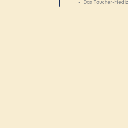
Das Taucher-Medizi
INBEGRIFF
Zugang zu den dig
Komplette Tauchau
5 Freiwasser-Tauc
SSI Advanced Open
NICHT INB
Mittagessen und G
Nationalparkgebü