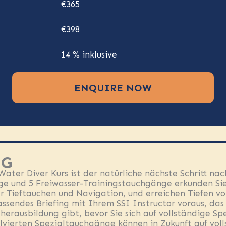
€365
€398
14 % inklusive
ENQUIRE NOW
NG
ter Diver Kurs ist der natürliche nächste Schritt na
age und 5 Freiwasser-Trainingstauchgänge erkunden Si
r Tieftauchen und Navigation, und erreichen Tiefen vo
sendes Briefing mit Ihrem SSI Instructor voraus, das 
herausbildung gibt, bevor Sie sich auf vollständige Spe
ierten Spezialtauchgänge können in Zukunft auf volls