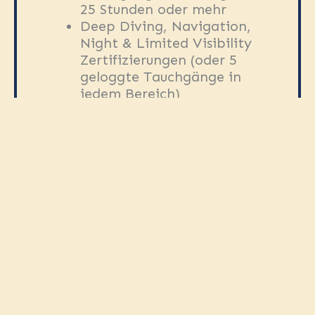
25 Stunden oder mehr
Deep Diving, Navigation,
Night & Limited Visibility
Zertifizierungen (oder 5
geloggte Tauchgänge in
jedem Bereich)
SSI Diver Stress & Rescue
Zertifizierung
Tauchärtzliches Formular ist
vor dem Kurs erforderlich
INBEGRIFFEN
Digitale Trainingsmaterialien
SSI Dive Guide Zertifizierung