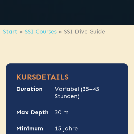
Start
»
SSI Courses
»
SSI Dive Guide
KURSDETAILS
Duration
Variabel (35–45
Stunden)
Max Depth
30 m
Minimum
15 Jahre