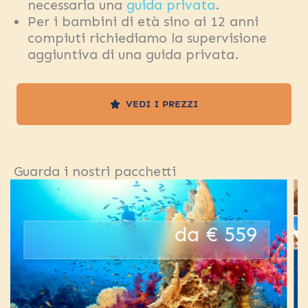
necessaria una
guida privata
.
Per i bambini di età sino ai 12 anni
compiuti richiediamo la supervisione
aggiuntiva di una guida privata.
VEDI I PREZZI
Guarda i nostri pacchetti
a € 559
da 