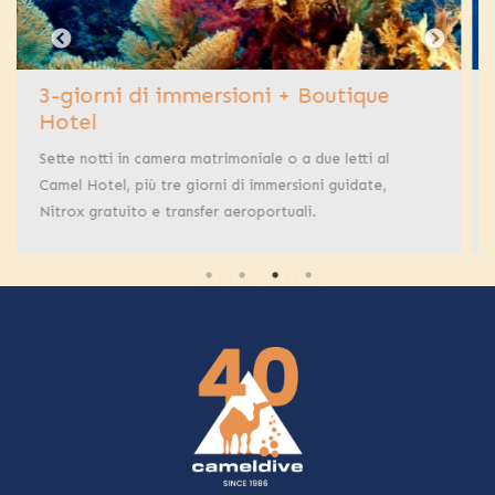
Boutique
SSI Open Water + Boutique H
Sette notti in camera doppia/matrimoniale 
ue letti al
Hotel più corso SSI Open Water.
ni guidate,
.