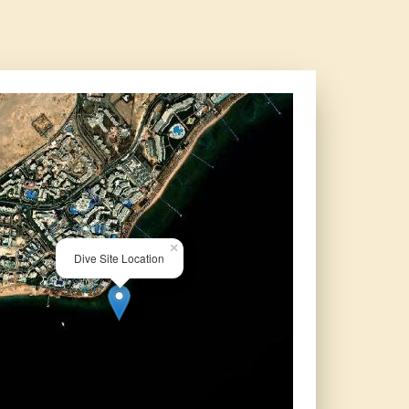
×
Dive Site Location