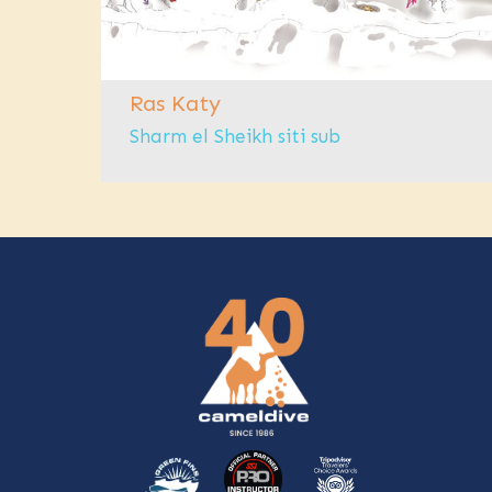
Ras Katy
di
Sharm el Sheikh siti sub