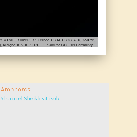
les © Esri — Source: Esri, i-cubed, USDA, USGS, AEX, GeoEye,
, Aerogrid, IGN, IGP, UPR-EGP, and the GIS User Community
Amphoras
Sharm el Sheikh siti sub