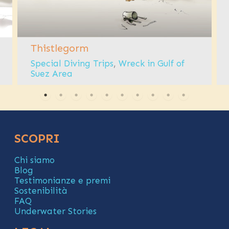
Thistlegorm
Special Diving Trips
, 
Wreck in Gulf of
Suez Area
SCOPRI
Chi siamo
Blog
Testimonianze e premi
Sostenibilità
FAQ
Underwater Stories