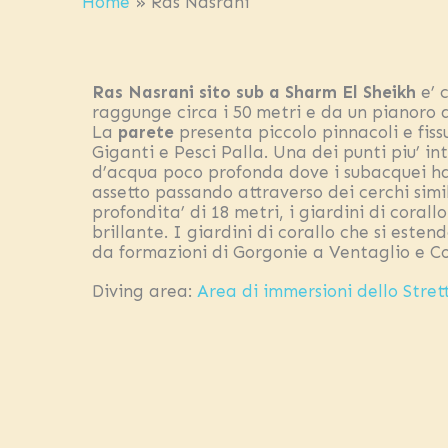
Home
»
Ras Nasrani
Ras Nasrani sito sub a Sharm El Sheikh
e’ 
raggunge circa i 50 metri e da un pianoro di
La
parete
presenta piccolo pinnacoli e fis
Giganti e Pesci Palla. Una dei punti piu’ int
d’acqua poco profonda dove i subacquei hann
assetto passando attraverso dei cerchi simili
profondita’ di 18 metri, i giardini di coral
brillante. I giardini di corallo che si esten
da formazioni di Gorgonie a Ventaglio e Cor
Diving area:
Area di immersioni dello Stret