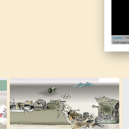
Leaflet
| Ti
Getmapping