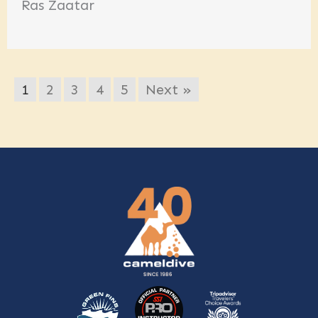
Ras Zaatar
1
2
3
4
5
Next »