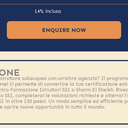
14% inclusa
ENQUIRE NOW
ONE
 istruttore subacqueo con un’altra agenzia? Il progra
amel ti permette di convertire la tua certificazione esist
ntro Formazione Istruttori SSI a Sharm El Sheikh. Rivedr
SSI, completerai le valutazioni richieste e otterrai l
SI in oltre 130 paesi. Un modo semplice ed efficiente p
 e aprire nuove opportunità in tutto il mondo.