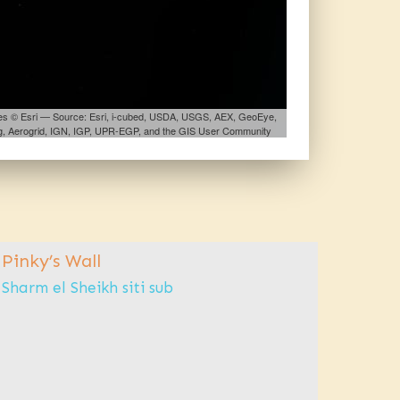
les © Esri — Source: Esri, i-cubed, USDA, USGS, AEX, GeoEye,
, Aerogrid, IGN, IGP, UPR-EGP, and the GIS User Community
Pinky’s Wall
Eel G
Sharm el Sheikh siti sub
Siti d