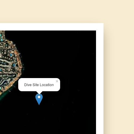
×
Dive Site Location