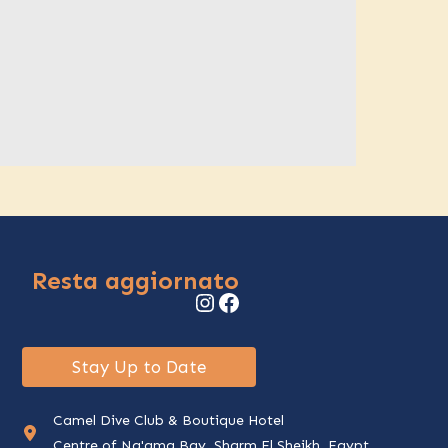
Resta aggiornato
Instagram
Facebook
Stay Up to Date
Camel Dive Club & Boutique Hotel
Centre of Na'ama Bay, Sharm El Sheikh, Egypt