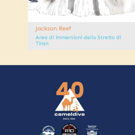
Jackson Reef
Area di immersioni dello Stretto di
Tiran