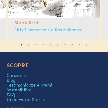
Shark Reef
Siti di immersione a Ras Mohamed
SCOPRI
Chi siamo
Blog
Testimonianze e premi
Sostenibilità
FAQ
Underwater Stories