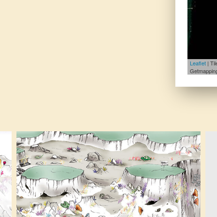
Leaflet
| Ti
Getmapping