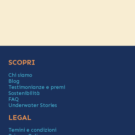
SCOPRI
Chi siamo
Blog
Testimonianze e premi
Sostenibilità
FAQ
Underwater Stories
LEGAL
Temini e condizioni