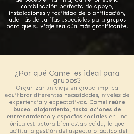
combinación perfecta de apoyo,
instalaciones y facilidad de planificación,
además de tarifas especiales para grupos
para que su viaje sea aún más gratificante.
¿Por qué Camel es ideal para
grupos?
Organizar un viaje en grupo implica
equilibrar diferentes necesidades, niveles de
experiencia y expectativas. Camel
reúne
buceo, alojamiento, instalaciones de
entrenamiento
y
espacios sociales
en una
única estructura bien establecida, lo que
facilita la gestión del aspecto práctico del