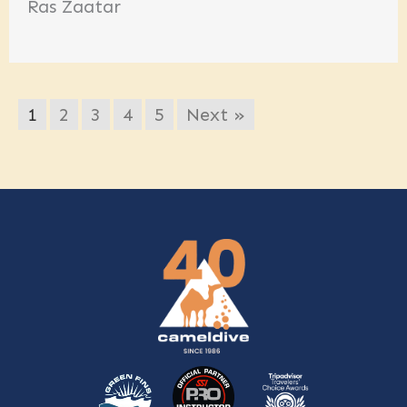
Ras Zaatar
1
2
3
4
5
Next »